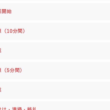
業開始
憩（10分間）
業
憩（5分間）
業
付け・清掃・終礼