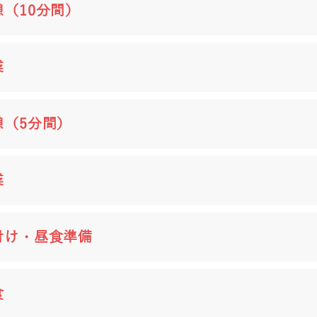
憩（10分間）
業
憩（5分間）
業
付け・昼食準備
食